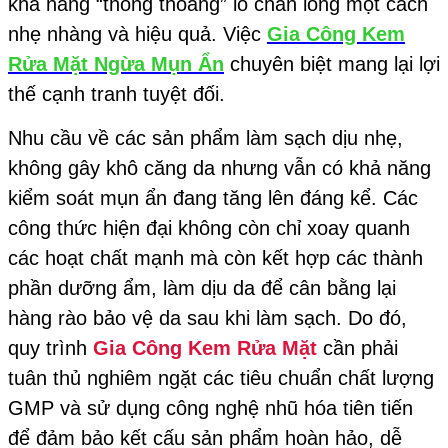
khả năng “thông thoáng” lỗ chân lông một cách
nhẹ nhàng và hiệu quả. Việc
Gia Công Kem
Rửa Mặt Ngừa Mụn Ẩn
chuyên biệt mang lại lợi
thế cạnh tranh tuyệt đối.
Nhu cầu về các sản phẩm làm sạch dịu nhẹ,
không gây khô căng da nhưng vẫn có khả năng
kiểm soát mụn ẩn đang tăng lên đáng kể. Các
công thức hiện đại không còn chỉ xoay quanh
các hoạt chất mạnh mà còn kết hợp các thành
phần dưỡng ẩm, làm dịu da để cân bằng lại
hàng rào bảo vệ da sau khi làm sạch. Do đó,
quy trình
Gia Công Kem Rửa Mặt
cần phải
tuân thủ nghiêm ngặt các tiêu chuẩn chất lượng
GMP và sử dụng công nghệ nhũ hóa tiên tiến
để đảm bảo kết cấu sản phẩm hoàn hảo, dễ