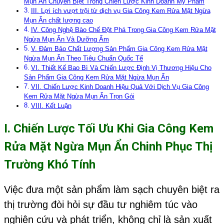
Mụn Ẩn Chuyên Biệt Trong Chiến Lược Kinh Doanh Mỹ Phẩm
III. Lợi ích vượt trội từ dịch vụ Gia Công Kem Rửa Mặt Ngừa
Mụn Ẩn chất lượng cao
IV. Công Nghệ Bào Chế Đột Phá Trong Gia Công Kem Rửa Mặt
Ngừa Mụn Ẩn Và Dưỡng Ẩm
V. Đảm Bảo Chất Lượng Sản Phẩm Gia Công Kem Rửa Mặt
Ngừa Mụn Ẩn Theo Tiêu Chuẩn Quốc Tế
VI. Thiết Kế Bao Bì Và Chiến Lược Định Vị Thương Hiệu Cho
Sản Phẩm Gia Công Kem Rửa Mặt Ngừa Mụn Ẩn
VII. Chiến Lược Kinh Doanh Hiệu Quả Với Dịch Vụ Gia Công
Kem Rửa Mặt Ngừa Mụn Ẩn Trọn Gói
VIII. Kết Luận
I. Chiến Lược Tối Ưu Khi
Gia Công Kem
Rửa Mặt Ngừa Mụn Ẩn
Chinh Phục Thị
Trường Khó Tính
Việc đưa một sản phẩm làm sạch chuyên biệt ra
thị trường đòi hỏi sự đầu tư nghiêm túc vào
nghiên cứu và phát triển, không chỉ là sản xuất