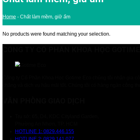
Home
-
Chất làm mềm, giữ ẩm
No products were found matching your selection.
CÔNG TY CỔ PHẨN KHOA HỌC GOTIME
Công ty Cổ Phần Khoa Học Gotime Eco chúng tôi nhận gia côn
chăng và dịch vụ hậu mãi tốt. Chúng tôi có hàng ngàn công th
VĂN PHÒNG GIAO DỊCH
Trụ sở: 65, D4, KDC Cityland Garden,
Phường An Nhơn, TP. HCM
HOTLINE 1: 0829.446.155
HOTLINE 2: 0829.141.077