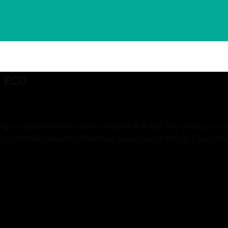
 ECO
g mỹ phẩm theo yêu cầu trọn gói từ A-Z đáp ứng và phục vụ đư
ức cho nhiều loại mỹ phẩm khác nhau, bạn có thể tùy ý lựa chọ