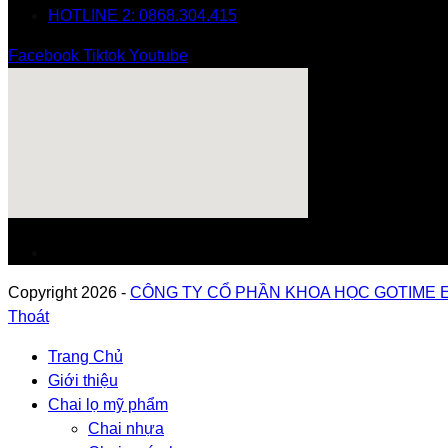
HOTLINE 2: 0868.304.415
Facebook
Tiktok
Youtube
Copyright 2026 -
CÔNG TY CỔ PHẦN KHOA HỌC GOTIME 
Thoát
Trang Chủ
Giới thiệu
Chai lọ mỹ phẩm
Chai nhựa