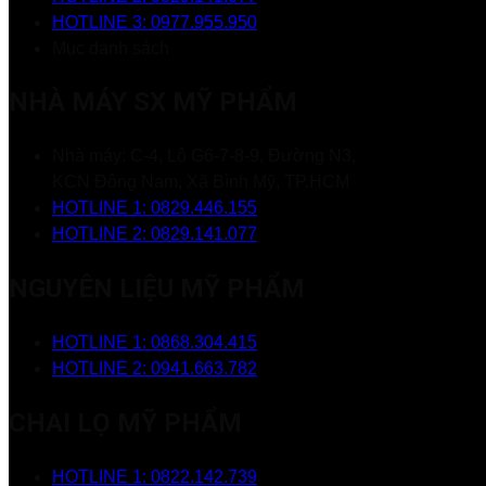
HOTLINE 3: 0977.955.950
Mục danh sách
NHÀ MÁY SX MỸ PHẨM
Nhà máy: C-4, Lô G6-7-8-9, Đường N3,
KCN Đông Nam, Xã Bình Mỹ, TP.HCM
HOTLINE 1: 0829.446.155
HOTLINE 2: 0829.141.077
NGUYÊN LIỆU MỸ PHẨM
HOTLINE 1: 0868.304.415
HOTLINE 2: 0941.663.782
CHAI LỌ MỸ PHẨM
HOTLINE 1: 0822.142.739