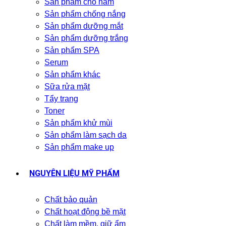
Sản phẩm cho nam
Sản phẩm chống nắng
Sản phẩm dưỡng mắt
Sản phẩm dưỡng trắng
Sản phẩm SPA
Serum
Sản phẩm khác
Sữa rửa mặt
Tẩy trang
Toner
Sản phẩm khử mùi
Sản phẩm làm sạch da
Sản phẩm make up
NGUYÊN LIỆU MỸ PHẨM
Chất bảo quản
Chất hoạt động bề mặt
Chất làm mềm, giữ ẩm