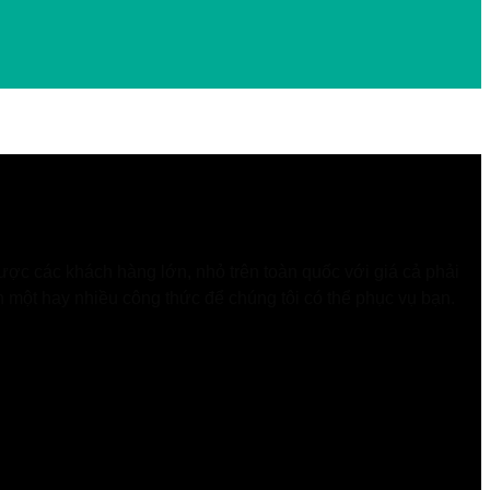
ợc các khách hàng lớn, nhỏ trên toàn quốc với giá cả phải
n một hay nhiều công thức để chúng tôi có thể phục vụ bạn.