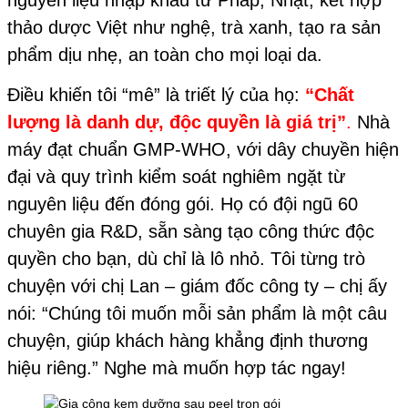
nguyên liệu nhập khẩu từ Pháp, Nhật, kết hợp
thảo dược Việt như nghệ, trà xanh, tạo ra sản
phẩm dịu nhẹ, an toàn cho mọi loại da.
Điều khiến tôi “mê” là triết lý của họ:
“Chất
lượng là danh dự, độc quyền là giá trị”
.
Nhà
máy đạt chuẩn GMP-WHO, với dây chuyền hiện
đại và quy trình kiểm soát nghiêm ngặt từ
nguyên liệu đến đóng gói. Họ có đội ngũ 60
chuyên gia R&D, sẵn sàng tạo công thức độc
quyền cho bạn, dù chỉ là lô nhỏ. Tôi từng trò
chuyện với chị Lan – giám đốc công ty – chị ấy
nói: “Chúng tôi muốn mỗi sản phẩm là một câu
chuyện, giúp khách hàng khẳng định thương
hiệu riêng.” Nghe mà muốn hợp tác ngay!