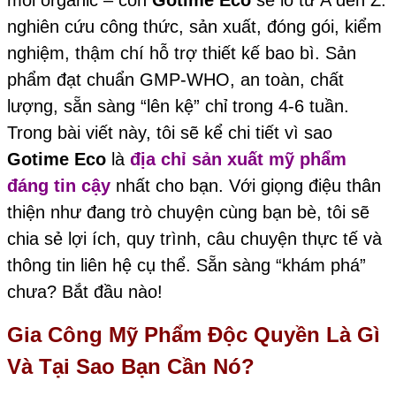
môi organic – còn
Gotime Eco
sẽ lo từ A đến Z:
nghiên cứu công thức, sản xuất, đóng gói, kiểm
nghiệm, thậm chí hỗ trợ thiết kế bao bì. Sản
phẩm đạt chuẩn GMP-WHO, an toàn, chất
lượng, sẵn sàng “lên kệ” chỉ trong 4-6 tuần.
Trong bài viết này, tôi sẽ kể chi tiết vì sao
Gotime Eco
là
địa chỉ sản xuất mỹ phẩm
đáng tin cậy
nhất cho bạn. Với giọng điệu thân
thiện như đang trò chuyện cùng bạn bè, tôi sẽ
chia sẻ lợi ích, quy trình, câu chuyện thực tế và
thông tin liên hệ cụ thể. Sẵn sàng “khám phá”
chưa? Bắt đầu nào!
Gia Công Mỹ Phẩm Độc Quyền Là Gì
Và Tại Sao Bạn Cần Nó?