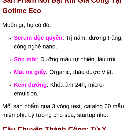
Sản Phẩm Nổi Bật Khi Gia Công Tại
Gotime Eco
Muốn gì, họ có đó:
Serum độc quyền
: Trị nám, dưỡng trắng,
công nghệ nano.
Son môi
:
Dưỡng màu tự nhiên, lâu trôi.
Mặt nạ giấy
: Organic, thảo dược Việt.
Kem dưỡng
: Khóa ẩm 24h, micro-
emulsion.
Mỗi sản phẩm qua 3 vòng test, catalog 60 mẫu
miễn phí. Lý tưởng cho spa, startup nhỏ.
Câu Chuyện Thành Công: Từ Ý