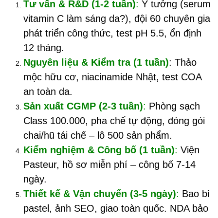
Tư vấn & R&D (1-2 tuần)
:
Ý tưởng (serum
vitamin C làm sáng da?), đội 60 chuyên gia
phát triển công thức, test pH 5.5, ổn định
12 tháng.
Nguyên liệu & Kiểm tra (1 tuần)
: Thảo
mộc hữu cơ, niacinamide Nhật, test COA
an toàn da.
Sản xuất CGMP (2-3 tuần)
:
Phòng sạch
Class 100.000, pha chế tự động, đóng gói
chai/hũ tái chế – lô 500 sản phẩm.
Kiểm nghiệm & Công bố (1 tuần)
:
Viện
Pasteur, hồ sơ miễn phí – công bố 7-14
ngày.
Thiết kế & Vận chuyển (3-5 ngày)
:
Bao bì
pastel, ảnh SEO, giao toàn quốc. NDA bảo