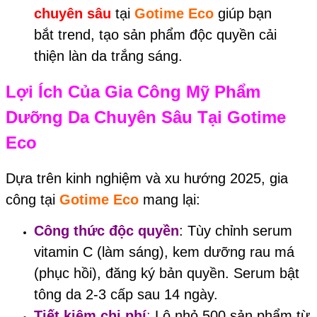
chuyên sâu
tại
Gotime Eco
giúp bạn
bắt trend, tạo sản phẩm độc quyền cải
thiện làn da trắng sáng.
Lợi Ích Của Gia Công Mỹ Phẩm
Dưỡng Da Chuyên Sâu Tại
Gotime
Eco
Dựa trên kinh nghiệm và xu hướng 2025, gia
công tại
Gotime Eco
mang lại:
Công thức độc quyền
: Tùy chỉnh serum
vitamin C (làm sáng), kem dưỡng rau má
(phục hồi), đăng ký bản quyền. Serum bật
tông da 2-3 cấp sau 14 ngày.
Tiết kiệm chi phí
:
Lô nhỏ 500 sản phẩm từ