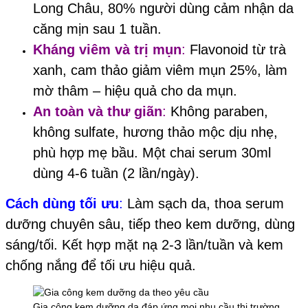
Long Châu, 80% người dùng cảm nhận da
căng mịn sau 1 tuần.
Kháng viêm và trị mụn
:
Flavonoid từ trà
xanh, cam thảo giảm viêm mụn 25%, làm
mờ thâm – hiệu quả cho da mụn.
An toàn và thư giãn
:
Không paraben,
không sulfate, hương thảo mộc dịu nhẹ,
phù hợp mẹ bầu. Một chai serum 30ml
dùng 4-6 tuần (2 lần/ngày).
Cách dùng tối ưu
:
Làm sạch da, thoa serum
dưỡng chuyên sâu, tiếp theo kem dưỡng, dùng
sáng/tối. Kết hợp mặt nạ 2-3 lần/tuần và kem
chống nắng để tối ưu hiệu quả.
Gia công kem dưỡng da đáp ứng mọi nhu cầu thị trường