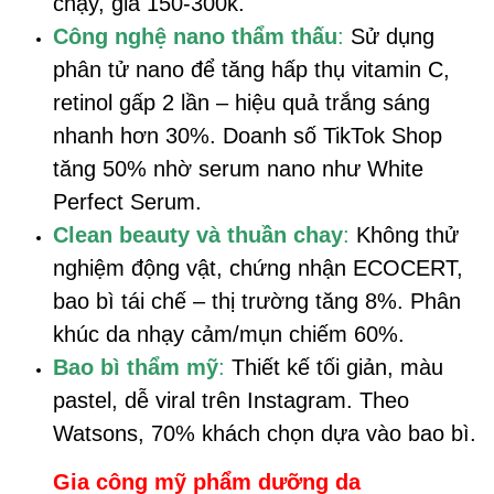
chạy, giá 150-300k.
Công nghệ nano thẩm thấu
:
Sử dụng
phân tử nano để tăng hấp thụ vitamin C,
retinol gấp 2 lần – hiệu quả trắng sáng
nhanh hơn 30%. Doanh số TikTok Shop
tăng 50% nhờ serum nano như White
Perfect Serum.
Clean beauty và thuần chay
:
Không thử
nghiệm động vật, chứng nhận ECOCERT,
bao bì tái chế – thị trường tăng 8%. Phân
khúc da nhạy cảm/mụn chiếm 60%.
Bao bì thẩm mỹ
:
Thiết kế tối giản, màu
pastel, dễ viral trên Instagram. Theo
Watsons, 70% khách chọn dựa vào bao bì.
Gia công mỹ phẩm dưỡng da