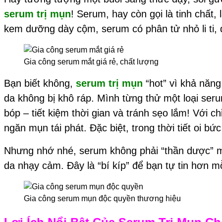
serum trị mụn
! Serum, hay còn gọi là tinh chất
kem dưỡng dày cộm, serum có phân tử nhỏ li ti, d
Gia công serum mắt giá rẻ, chất lượng
Bạn biết không,
serum trị mụn
“hot” vì khả năn
da không bị khô ráp. Mình từng thử một loại ser
bóp – tiết kiệm thời gian và tránh sẹo lắm! Với 
ngăn mụn tái phát. Đặc biệt, trong thời tiết oi b
Nhưng nhớ nhé, serum không phải “thần dược” một
da nhạy cảm. Đây là “bí kíp” để bạn tự tin hơn m
Gia công serum mụn độc quyền thương hiệu