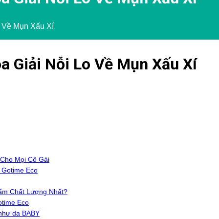
 Về Mụn Xấu Xí
 Giải Nỗi Lo Về Mụn Xấu Xí
 Cho Mọi Cô Gái
 Gotime Eco
hẩm Chất Lượng Nhất?
otime Eco
 như da BABY