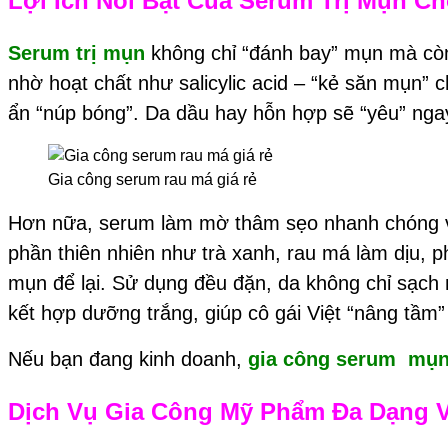
Lợi Ích Nổi Bật Của Serum Trị Mụn C
Serum trị mụn
không chỉ “đánh bay” mụn mà còn m
nhờ hoạt chất như salicylic acid – “kẻ săn mụn” 
ẩn “núp bóng”. Da dầu hay hỗn hợp sẽ “yêu” ng
Gia công serum rau má giá rẻ
Hơn nữa, serum làm mờ thâm sẹo nhanh chóng với
phần thiên nhiên như trà xanh, rau má làm dịu, 
mụn để lại. Sử dụng đều đặn, da không chỉ sạch m
kết hợp dưỡng trắng, giúp cô gái Việt “nâng tầm”
Nếu bạn đang kinh doanh,
gia công serum mụ
Dịch Vụ Gia Công Mỹ Phẩm Đa Dạng 