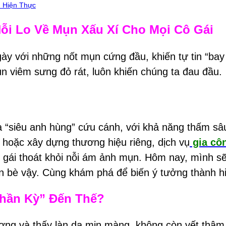
 Hiện Thực
ỗi Lo Về Mụn Xấu Xí Cho Mọi Cô Gái
gày với những nốt mụn cứng đầu, khiến tự tin “ba
n viêm sưng đỏ rát, luôn khiến chúng ta đau đầu.
à “siêu anh hùng” cứu cánh, với khả năng thấm sâ
hoặc xây dựng thương hiệu riêng, dịch vụ
gia cô
gái thoát khỏi nỗi ám ảnh mụn. Hôm nay, mình sẽ “
ạn bè vậy. Cùng khám phá để biến ý tưởng thành h
Thần Kỳ” Đến Thế?
ơng và thấy làn da mịn màng, không còn vết thâm 