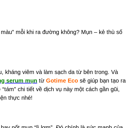
y màu” mỗi khi ra đường không? Mụn – kẻ thù số
u, kháng viêm và làm sạch da từ bên trong. Và
ng serum mụn
từ
Gotime Eco
sẽ giúp bạn tạo ra
tám” chi tiết về dịch vụ này một cách gần gũi,
iện thực nhé!
hay nốt mụn “lì lợm”. Đó chính là sức mạnh của