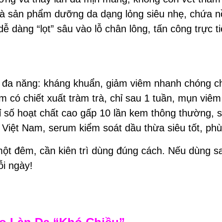
, là sản phẩm dưỡng da dạng lỏng siêu nhẹ, chứa n
ễ dàng “lọt” sâu vào lỗ chân lông, tấn công trực 
g đa năng: kháng khuẩn, giảm viêm nhanh chóng c
um có chiết xuất tràm trà, chỉ sau 1 tuần, mụn v
chỉ số hoạt chất cao gấp 10 lần kem thông thường,
ức Việt Nam, serum kiểm soát dầu thừa siêu tốt, ph
 đêm, cần kiên trì dùng đúng cách. Nếu dùng sai,
ỗi ngày!