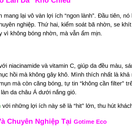
ho Làn Da “Khó Chiều”
ang lại vô vàn lợi ích “ngon lành”. Đầu tiên, nó
chuyên nghiệp. Thứ hai, kiểm soát bã nhờn, se khít
ay vì không bóng nhờn, mà vẫn ẩm mịn.
 niacinamide và vitamin C, giúp da đều màu, sán
phục hồi mà không gây khô. Mình thích nhất là kh
ụn mà còn căng bóng, tự tin “không cần filter” tr
 làn da châu Á dưới nắng gió.
n
với những lợi ích này sẽ là “hit” lớn, thu hút khá
Và Chuyên Nghiệp Tại
Gotime Eco