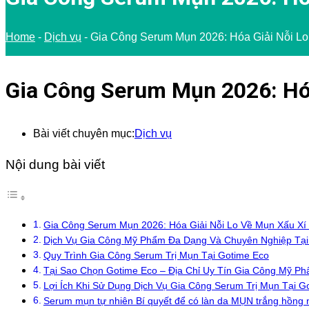
Home
-
Dịch vụ
-
Gia Công Serum Mụn 2026: Hóa Giải Nỗi Lo
Gia Công Serum Mụn 2026: Hóa
Bài viết chuyên mục:
Dịch vụ
Nội dung bài viết
Gia Công Serum Mụn 2026: Hóa Giải Nỗi Lo Về Mụn Xấu Xí
Dịch Vụ Gia Công Mỹ Phẩm Đa Dạng Và Chuyên Nghiệp Tại
Quy Trình Gia Công Serum Trị Mụn Tại Gotime Eco
Tại Sao Chọn Gotime Eco – Địa Chỉ Uy Tín Gia Công Mỹ P
Lợi Ích Khi Sử Dụng Dịch Vụ Gia Công Serum Trị Mụn Tại G
Serum mụn tự nhiên Bí quyết để có làn da MỤN trắng hồng