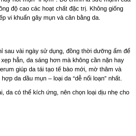
ồng độ cao các hoạt chất đặc trị. Không giống
tiếp vi khuẩn gây mụn và cân bằng da.
hỉ sau vài ngày sử dụng, đồng thời dưỡng ẩm để
iêm xẹp hẳn, da sáng hơn mà không cần nặn hay
 serum giúp da tái tạo tế bào mới, mờ thâm và
ù hợp da dầu mụn – loại da “dễ nổi loạn” nhất.
 da có thể kích ứng, nên chọn loại dịu nhẹ cho