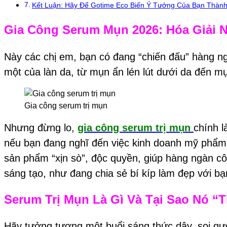
Kết Luận: Hãy Để Gotime Eco Biến Ý Tưởng Của Bạn Thành
Gia Công Serum Mụn 2026: Hóa Giải N
Này các chị em, bạn có đang “chiến đấu” hàng n
một của làn da, từ mụn ẩn lén lút dưới da đến mụ
Gia công serum trị mụn
Nhưng đừng lo,
gia công serum trị mụn
chính l
nếu bạn đang nghĩ đến việc kinh doanh mỹ phẩm 
sản phẩm “xịn sò”, độc quyền, giúp hàng ngàn cô 
sáng tạo, như đang chia sẻ bí kíp làm đẹp với b
Serum Trị Mụn Là Gì Và Tại Sao Nó “
Hãy tưởng tượng một buổi sáng thức dậy, soi gư