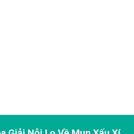
 Giải Nỗi Lo Về Mụn Xấu Xí