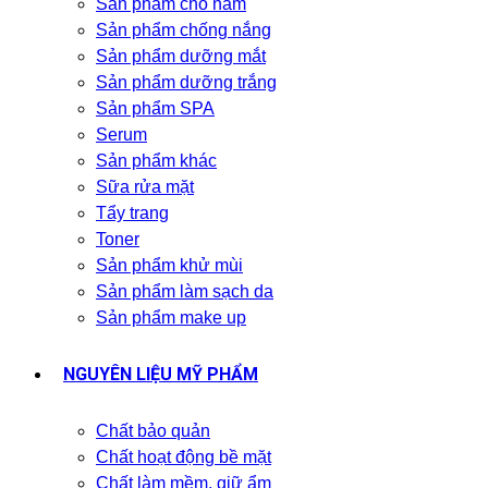
Sản phẩm cho nam
Sản phẩm chống nắng
Sản phẩm dưỡng mắt
Sản phẩm dưỡng trắng
Sản phẩm SPA
Serum
Sản phẩm khác
Sữa rửa mặt
Tẩy trang
Toner
Sản phẩm khử mùi
Sản phẩm làm sạch da
Sản phẩm make up
NGUYÊN LIỆU MỸ PHẨM
Chất bảo quản
Chất hoạt động bề mặt
Chất làm mềm, giữ ẩm