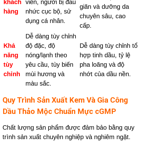
khách
viên, người bị đau
giãn và dưỡng da
hàng
nhức cục bộ, sử
chuyên sâu, cao
dụng cá nhân.
cấp.
Dễ dàng tùy chỉnh
Khả
độ đặc, độ
Dễ dàng tùy chỉnh tổ
năng
nóng/lạnh theo
hợp tinh dầu, tỷ lệ
tùy
yêu cầu, tùy biến
pha loãng và độ
chỉnh
mùi hương và
nhớt của dầu nền.
màu sắc.
Quy Trình Sản Xuất Kem Và Gia Công
Dầu Thảo Mộc Chuẩn Mực cGMP
Chất lượng sản phẩm được đảm bảo bằng quy
trình sản xuất chuyên nghiệp và nghiêm ngặt.