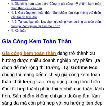
Gia công kem toàn thân/ Công ty gia công mỹ phẩm, kem toàn
thân theo yêu yêu cầu
1. Gia công kem toàn thân- Sản phẩm làm đẹp không thể thiếu
cho tín đồ làm đẹp
2. Tại sao bạn nên lựa chọn gia công kem dưỡng da toàn thân
trọn gói độc quyền tại Gotime Eco?
Kết luận
Gia Công Kem Toàn Thân
Gia công kem toàn thân
đang trở thành xu
hướng được nhiều doanh nghiệp mỹ phẩm lựa
chọn để mở rộng thị trường. Tại
Gotime Eco
,
chúng tôi mang đến dịch vụ gia công kem toàn
thân chất lượng cao, ứng dụng công thức hiện
đại kết hợp thành phần thiên nhiên an toàn, lành
tính. Sản phẩm không chỉ giúp dưỡng ẩm, làm
sáng da mà còn phù hợp với xu hướng làm đẹp