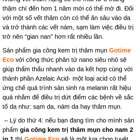
thậm chí đến hơn 1 năm mới có thể mờ đi. Đối
với một số vết thâm còn có thể ăn sâu vào da
và trở thành các vết nám, sạm làm việc điều trị
trở nên “gian nan” hơn rất nhiều lần.
Sản phẩm gia công kem trị thâm mụn
Gotime
Eco
với công thức phân tử nano siêu nhỏ sẽ
giúp thẩm thấu nhanh vào da kết hợp cùng với
thành phần Azelaic Acid- một loại acid có thể
ứng chế quá trình sản sinh ra melanin rất hiệu
quả nhằm để điều trị dứt điểm các bệnh về sắc
tố da như: sạm da, nám da hay thâm mụn.
– Lý do thứ 4: nếu bạn đang tìm cho mình sản
phẩm
gia công kem trị thâm mụn cho nam 2
in 1
thì
Gotime Eco
sẽ là một lựa chọn tuyệt