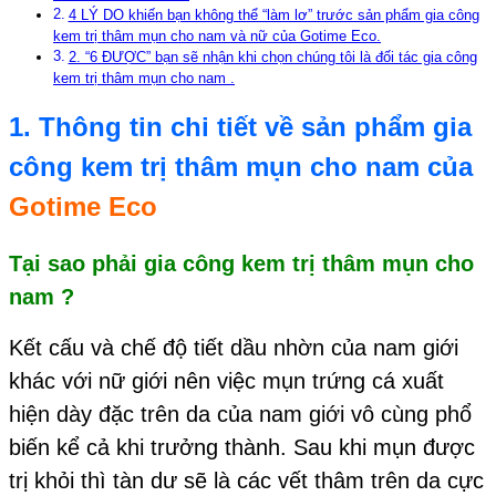
4 LÝ DO khiến bạn không thể “làm lơ” trước sản phẩm gia công
kem trị thâm mụn cho nam và nữ của Gotime Eco.
2. “6 ĐƯỢC” bạn sẽ nhận khi chọn chúng tôi là đối tác gia công
kem trị thâm mụn cho nam .
1. Thông tin chi tiết về sản phẩm
gia
công kem trị thâm mụn cho nam
của
Gotime Eco
Tại sao phải
gia công kem trị thâm mụn cho
nam
?
Kết cấu và chế độ tiết dầu nhờn của nam giới
khác với nữ giới nên việc mụn trứng cá xuất
hiện dày đặc trên da của nam giới vô cùng phổ
biến kể cả khi trưởng thành. Sau khi mụn được
trị khỏi thì tàn dư sẽ là các vết thâm trên da cực