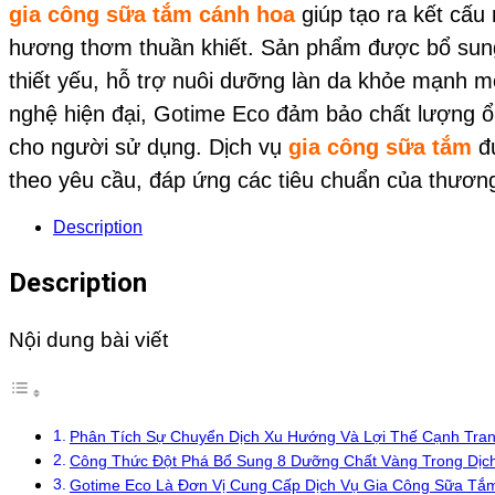
gia công sữa tắm cánh hoa
giúp tạo ra kết cấ
hương thơm thuần khiết. Sản phẩm được bổ sun
thiết yếu, hỗ trợ nuôi dưỡng làn da khỏe mạnh m
nghệ hiện đại, Gotime Eco đảm bảo chất lượng ổ
cho người sử dụng. Dịch vụ
gia công sữa tắm
đư
theo yêu cầu, đáp ứng các tiêu chuẩn của thương
Description
Description
Nội dung bài viết
Phân Tích Sự Chuyển Dịch Xu Hướng Và Lợi Thế Cạnh Tr
Công Thức Đột Phá Bổ Sung 8 Dưỡng Chất Vàng Trong Dị
Gotime Eco Là Đơn Vị Cung Cấp Dịch Vụ Gia Công Sữa Tắ