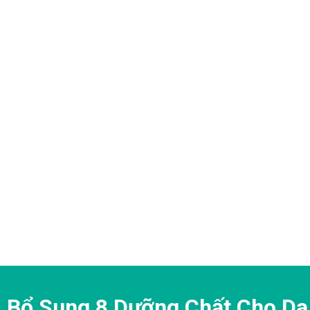
 Bổ Sung 8 Dưỡng Chất Cho Da