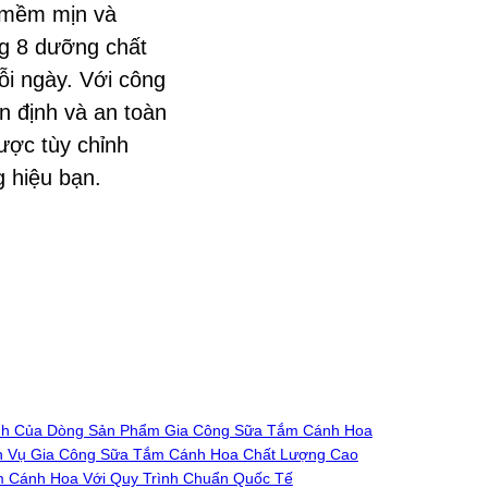
u mềm mịn và
g 8 dưỡng chất
ỗi ngày. Với công
n định và an toàn
ợc tùy chỉnh
 hiệu bạn.
anh Của Dòng Sản Phẩm Gia Công Sữa Tắm Cánh Hoa
ch Vụ Gia Công Sữa Tắm Cánh Hoa Chất Lượng Cao
m Cánh Hoa Với Quy Trình Chuẩn Quốc Tế