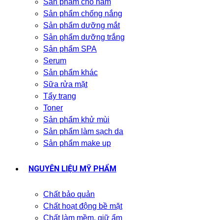
Sản phẩm cho nam
Sản phẩm chống nắng
Sản phẩm dưỡng mắt
Sản phẩm dưỡng trắng
Sản phẩm SPA
Serum
Sản phẩm khác
Sữa rửa mặt
Tẩy trang
Toner
Sản phẩm khử mùi
Sản phẩm làm sạch da
Sản phẩm make up
NGUYÊN LIỆU MỸ PHẨM
Chất bảo quản
Chất hoạt động bề mặt
Chất làm mềm, giữ ẩm