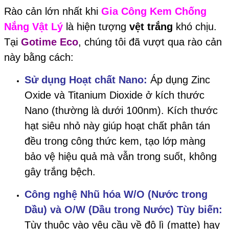
Rào cản lớn nhất khi
Gia Công Kem Chống
Nắng Vật Lý
là hiện tượng
vệt trắng
khó chịu.
Tại
Gotime Eco
, chúng tôi đã vượt qua rào cản
này bằng cách:
Sử dụng Hoạt chất Nano:
Áp dụng Zinc
Oxide và Titanium Dioxide ở kích thước
Nano (thường là dưới 100nm). Kích thước
hạt siêu nhỏ này giúp hoạt chất phân tán
đều trong công thức kem, tạo lớp màng
bảo vệ hiệu quả mà vẫn trong suốt, không
gây trắng bệch.
Công nghệ Nhũ hóa W/O (Nước trong
Dầu) và O/W (Dầu trong Nước) Tùy biến:
Tùy thuộc vào yêu cầu về độ lì (matte) hay