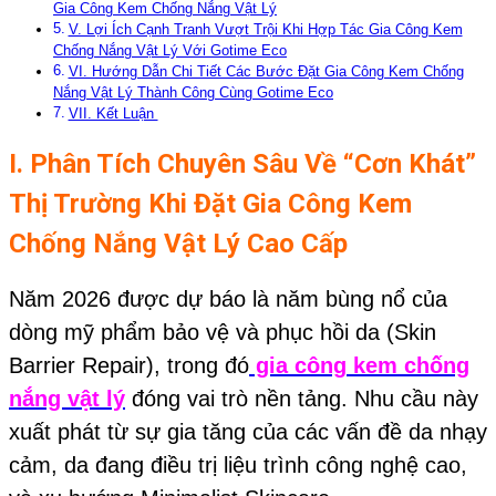
Gia Công Kem Chống Nắng Vật Lý
V. Lợi Ích Cạnh Tranh Vượt Trội Khi Hợp Tác Gia Công Kem
Chống Nắng Vật Lý Với Gotime Eco
VI. Hướng Dẫn Chi Tiết Các Bước Đặt Gia Công Kem Chống
Nắng Vật Lý Thành Công Cùng Gotime Eco
VII. Kết Luận
I. Phân Tích Chuyên Sâu Về “Cơn Khát”
Thị Trường Khi Đặt Gia Công Kem
Chống Nắng Vật Lý Cao Cấp
Năm 2026 được dự báo là năm bùng nổ của
dòng mỹ phẩm bảo vệ và phục hồi da (Skin
Barrier Repair), trong đó
gia công
kem chống
nắng vật lý
đóng vai trò nền tảng. Nhu cầu này
xuất phát từ sự gia tăng của các vấn đề da nhạy
cảm, da đang điều trị liệu trình công nghệ cao,