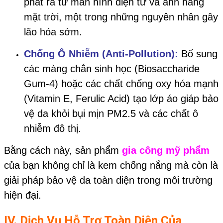
phát ra từ màn hình điện tử và ánh nắng
mặt trời, một trong những nguyên nhân gây
lão hóa sớm.
Chống Ô Nhiễm (Anti-Pollution):
Bổ sung
các màng chắn sinh học (Biosaccharide
Gum-4) hoặc các chất chống oxy hóa mạnh
(Vitamin E, Ferulic Acid) tạo lớp áo giáp bảo
vệ da khỏi bụi mịn PM2.5 và các chất ô
nhiễm đô thị.
Bằng cách này, sản phẩm
gia công mỹ phẩm
của bạn không chỉ là kem chống nắng mà còn là
giải pháp bảo vệ da toàn diện trong môi trường
hiện đại.
IV. Dịch Vụ Hỗ Trợ Toàn Diện Của