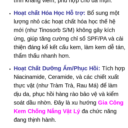
tính kháng viêm, phù hợp cho da mụn.
Hoạt chất Hóa Học Hỗ trợ:
Bổ sung một
lượng nhỏ các hoạt chất hóa học thế hệ
mới (như Tinosorb S/M) không gây kích
ứng, giúp tăng cường chỉ số SPF/PA và cải
thiện đáng kể kết cấu kem, làm kem dễ tán,
thẩm thấu nhanh hơn.
Hoạt Chất Dưỡng Ẩm/Phục Hồi:
Tích hợp
Niacinamide, Ceramide, và các chiết xuất
thực vật (như Tràm Trà, Rau Má) để làm
dịu da, phục hồi hàng rào bảo vệ và kiểm
soát dầu nhờn. Đây là xu hướng
Gia Công
Kem Chống Nắng Vật Lý
đa chức năng
đang thịnh hành.