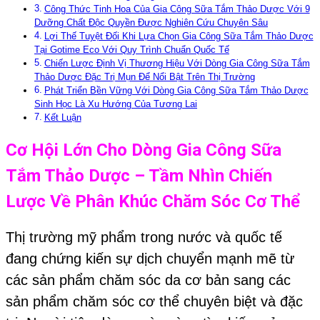
Công Thức Tinh Hoa Của Gia Công Sữa Tắm Thảo Dược Với 9
Dưỡng Chất Độc Quyền Được Nghiên Cứu Chuyên Sâu
Lợi Thế Tuyệt Đối Khi Lựa Chọn Gia Công Sữa Tắm Thảo Dược
Tại Gotime Eco Với Quy Trình Chuẩn Quốc Tế
Chiến Lược Định Vị Thương Hiệu Với Dòng Gia Công Sữa Tắm
Thảo Dược Đặc Trị Mụn Để Nổi Bật Trên Thị Trường
Phát Triển Bền Vững Với Dòng Gia Công Sữa Tắm Thảo Dược
Sinh Học Là Xu Hướng Của Tương Lai
Kết Luận
Cơ Hội Lớn Cho Dòng
Gia Công Sữa
Tắm Thảo Dược –
Tầm Nhìn Chiến
Lược Về Phân Khúc Chăm Sóc Cơ Thể
Thị trường mỹ phẩm trong nước và quốc tế
đang chứng kiến sự dịch chuyển mạnh mẽ từ
các sản phẩm chăm sóc da cơ bản sang các
sản phẩm chăm sóc cơ thể chuyên biệt và đặc