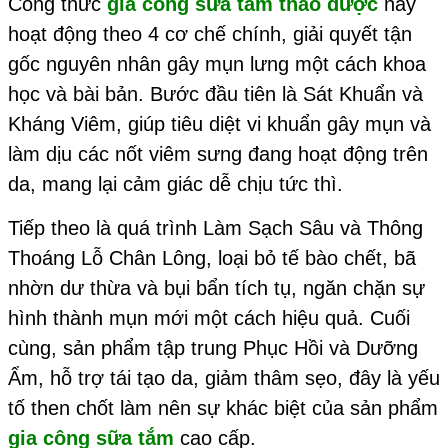
Công thức
gia công sữa tắm thảo dược
này
hoạt động theo 4 cơ chế chính, giải quyết tận
gốc nguyên nhân gây mụn lưng một cách khoa
học và bài bản. Bước đầu tiên là Sát Khuẩn và
Kháng Viêm, giúp tiêu diệt vi khuẩn gây mụn và
làm dịu các nốt viêm sưng đang hoạt động trên
da, mang lại cảm giác dễ chịu tức thì.
Tiếp theo là quá trình Làm Sạch Sâu và Thông
Thoáng Lỗ Chân Lông, loại bỏ tế bào chết, bã
nhờn dư thừa và bụi bẩn tích tụ, ngăn chặn sự
hình thành mụn mới một cách hiệu quả. Cuối
cùng, sản phẩm tập trung Phục Hồi và Dưỡng
Ẩm, hỗ trợ tái tạo da, giảm thâm sẹo, đây là yếu
tố then chốt làm nên sự khác biệt của sản phẩm
gia công sữa tắm
cao cấp.