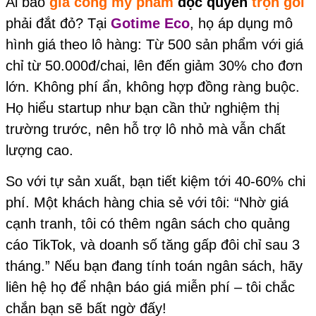
Ai bảo
gia công mỹ phẩm
độc quyền
trọn gói
phải đắt đỏ? Tại
Gotime Eco
, họ áp dụng mô
hình giá theo lô hàng: Từ 500 sản phẩm với giá
chỉ từ 50.000đ/chai, lên đến giảm 30% cho đơn
lớn. Không phí ẩn, không hợp đồng ràng buộc.
Họ hiểu startup như bạn cần thử nghiệm thị
trường trước, nên hỗ trợ lô nhỏ mà vẫn chất
lượng cao.
So với tự sản xuất, bạn tiết kiệm tới 40-60% chi
phí. Một khách hàng chia sẻ với tôi: “Nhờ giá
cạnh tranh, tôi có thêm ngân sách cho quảng
cáo TikTok, và doanh số tăng gấp đôi chỉ sau 3
tháng.” Nếu bạn đang tính toán ngân sách, hãy
liên hệ họ để nhận báo giá miễn phí – tôi chắc
chắn bạn sẽ bất ngờ đấy!