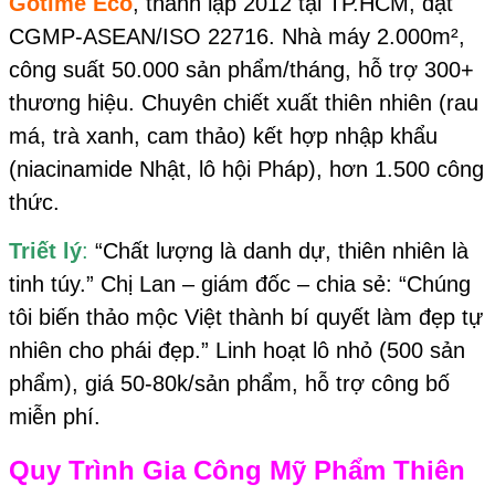
Gotime Eco
, thành lập 2012 tại TP.HCM, đạt
CGMP-ASEAN/ISO 22716. Nhà máy 2.000m²,
công suất 50.000 sản phẩm/tháng, hỗ trợ 300+
thương hiệu. Chuyên chiết xuất thiên nhiên (rau
má, trà xanh, cam thảo) kết hợp nhập khẩu
(niacinamide Nhật, lô hội Pháp), hơn 1.500 công
thức.
Triết lý
:
“Chất lượng là danh dự, thiên nhiên là
tinh túy.” Chị Lan – giám đốc – chia sẻ: “Chúng
tôi biến thảo mộc Việt thành bí quyết làm đẹp tự
nhiên cho phái đẹp.” Linh hoạt lô nhỏ (500 sản
phẩm), giá 50-80k/sản phẩm, hỗ trợ công bố
miễn phí.
Quy Trình Gia Công Mỹ Phẩm Thiên