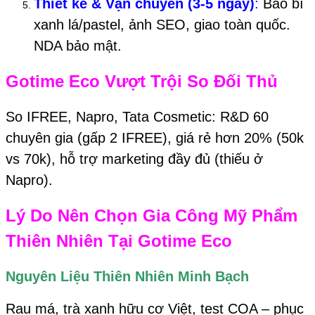
Thiết kế & Vận chuyển (3-5 ngày)
:
Bao bì
xanh lá/pastel, ảnh SEO, giao toàn quốc.
NDA bảo mật.
Gotime Eco
Vượt Trội So Đối Thủ
So IFREE, Napro, Tata Cosmetic: R&D 60
chuyên gia (gấp 2 IFREE), giá rẻ hơn 20% (50k
vs 70k), hỗ trợ marketing đầy đủ (thiếu ở
Napro).
Lý Do Nên Chọn Gia Công Mỹ Phẩm
Thiên Nhiên Tại
Gotime Eco
Nguyên Liệu Thiên Nhiên Minh Bạch
Rau má, trà xanh hữu cơ Việt, test COA – phục