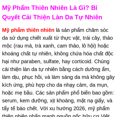
Mỹ Phẩm Thiên Nhiên Là Gì? Bí
Quyết Cải Thiện Làn Da Tự Nhiên
Mỹ phẩm thiên nhiên
là sản phẩm chăm sóc
da sử dụng chiết xuất từ thực vật, trái cây, thảo
mộc (rau má, trà xanh, cam thảo, lô hội) hoặc
khoáng chất tự nhiên, không chứa hóa chất độc
hại như paraben, sulfate, hay corticoid. Chúng
cải thiện làn da tự nhiên bằng cách dưỡng ẩm,
làm dịu, phục hồi, và làm sáng da mà không gây
kích ứng, phù hợp cho da nhạy cảm, da mụn,
hoặc mẹ bầu. Các sản phẩm phổ biến bao gồm:
serum, kem dưỡng, xịt khoáng, mặt nạ giấy, và
tẩy tế bào chết. Với xu hướng 2026, mỹ phẩm
thiên nhiên nhấn mạnh nguồn gốc hữu cơ Việt