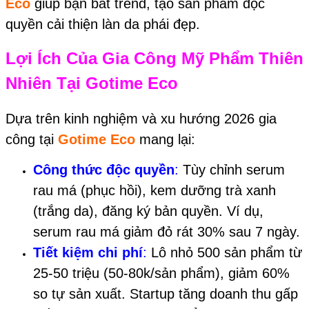
Eco
giúp bạn bắt trend, tạo sản phẩm độc
quyền cải thiện làn da phái đẹp.
Lợi Ích Của Gia Công Mỹ Phẩm Thiên
Nhiên Tại
Gotime Eco
Dựa trên kinh nghiệm và xu hướng 2026 gia
công tại
Gotime Eco
mang lại:
Công thức độc quyền
:
Tùy chỉnh serum
rau má (phục hồi), kem dưỡng trà xanh
(trắng da), đăng ký bản quyền. Ví dụ,
serum rau má giảm đỏ rát 30% sau 7 ngày.
Tiết kiệm chi phí
:
Lô nhỏ 500 sản phẩm từ
25-50 triệu (50-80k/sản phẩm), giảm 60%
so tự sản xuất. Startup tăng doanh thu gấp